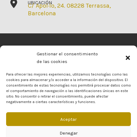
UBICACIÓN
C/ Apol·lo, 24. 08228 Terrassa,
Barcelona
Gestionar el consentimiento
de las cookies
Para ofrecer las mejores experiencias, utilizamos tecnologías como las
cookies para almacenar y/o acceder a la información del dispositivo. El
consentimiento de estas tecnologías nos permitirá procesar datos como
el comportamiento de navegación o las identificaciones únicas en este
sitio. No consentir o retirar el consentimiento, puede afectar
negativamente a ciertas características y funciones.
Aceptar
Denegar
Copyright © 2026 The Art of Ribbon | Diseñado por
empiezapori