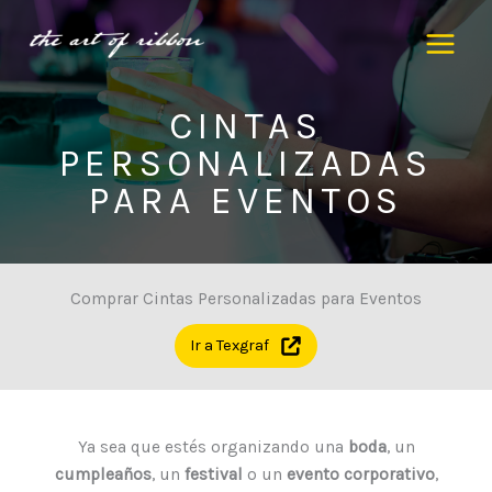
Ir
al
contenido
CINTAS
PERSONALIZADAS
PARA EVENTOS
Comprar Cintas Personalizadas para Eventos
Ir a Texgraf
Ya sea que estés organizando una
boda
, un
cumpleaños
, un
festival
o un
evento corporativo
,